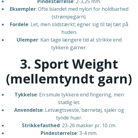
Pindestørrelse
: 2-3,25 mm.
Eksempler
: Ofte blandet med nylon for holdbarhed
(strømpegarn).
Fordele
: Let, men slidstærkt; egner sig til tøj tæt på
huden.
Ulemper
: Kan tage længere tid at strikke end
tykkere garner.
3. Sport Weight
(mellemtyndt garn)
Tykkelse
: En smule tykkere end fingering, men
stadig let.
Anvendelse
: Letvægtsveste, børnetøj, sjaler og
tynde huer.
Strikkefasthed
: 23-26 masker pr. 10 cm.
Pindestørrelse
: 3-4 mm.