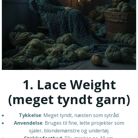
1. Lace Weight
(meget tyndt garn)
Tykkelse
: Meget tyndt, næsten som sytråd.
Anvendelse
: Bruges til fine, lette projekter som
sjaler, blondemønstre og undertøj.