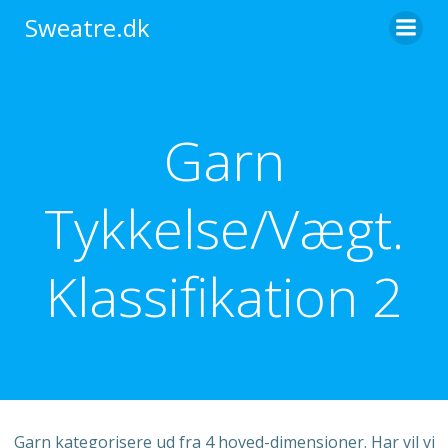
Videre
Sweatre.dk
til
indhold
Garn
Tykkelse/Vægt.
Klassifikation 2
Garn kategorisere ud fra 4 hoved-dimensioner. Har vil vi