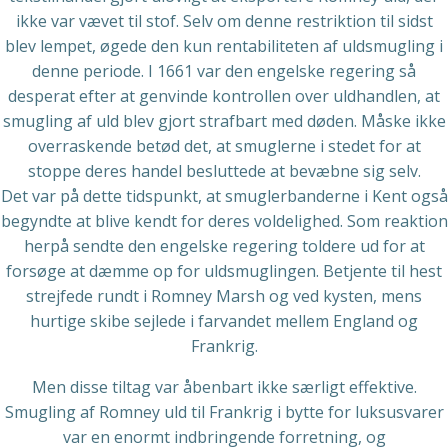
ikke var vævet til stof. Selv om denne restriktion til sidst
blev lempet, øgede den kun rentabiliteten af uldsmugling i
denne periode. I 1661 var den engelske regering så
desperat efter at genvinde kontrollen over uldhandlen, at
smugling af uld blev gjort strafbart med døden. Måske ikke
overraskende betød det, at smuglerne i stedet for at
stoppe deres handel besluttede at bevæbne sig selv.
Det var på dette tidspunkt, at smuglerbanderne i Kent også
begyndte at blive kendt for deres voldelighed. Som reaktion
herpå sendte den engelske regering toldere ud for at
forsøge at dæmme op for uldsmuglingen. Betjente til hest
strejfede rundt i Romney Marsh og ved kysten, mens
hurtige skibe sejlede i farvandet mellem England og
Frankrig.
Men disse tiltag var åbenbart ikke særligt effektive.
Smugling af Romney uld til Frankrig i bytte for luksusvarer
var en enormt indbringende forretning, og