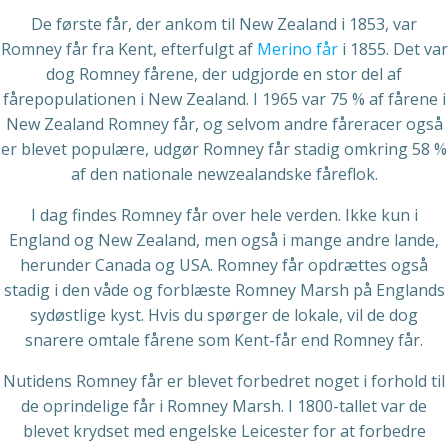
De første får, der ankom til New Zealand i 1853, var
Romney får fra Kent, efterfulgt af
Merino får
i 1855. Det var
dog Romney fårene, der udgjorde en stor del af
fårepopulationen i New Zealand. I 1965 var 75 % af fårene i
New Zealand Romney får, og selvom andre fåreracer også
er blevet populære, udgør Romney får stadig omkring 58 %
af den nationale newzealandske fåreflok.
I dag findes Romney får over hele verden. Ikke kun i
England og New Zealand, men også i mange andre lande,
herunder Canada og USA. Romney får opdrættes også
stadig i den våde og forblæste Romney Marsh på Englands
sydøstlige kyst. Hvis du spørger de lokale, vil de dog
snarere omtale fårene som Kent-får end Romney får.
Nutidens Romney får er blevet forbedret noget i forhold til
de oprindelige får i Romney Marsh. I 1800-tallet var de
blevet krydset med engelske Leicester for at forbedre