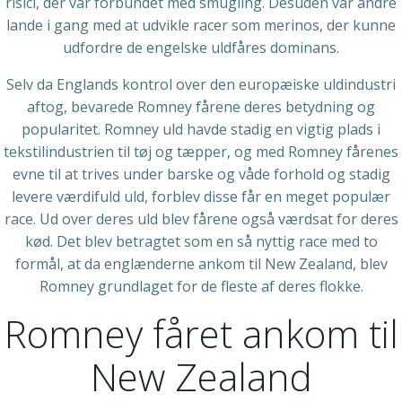
risici, der var forbundet med smugling. Desuden var andre
lande i gang med at udvikle racer som merinos, der kunne
udfordre de engelske uldfåres dominans.
Selv da Englands kontrol over den europæiske uldindustri
aftog, bevarede Romney fårene deres betydning og
popularitet. Romney uld havde stadig en vigtig plads i
tekstilindustrien til tøj og tæpper, og med Romney fårenes
evne til at trives under barske og våde forhold og stadig
levere værdifuld uld, forblev disse får en meget populær
race. Ud over deres uld blev fårene også værdsat for deres
kød. Det blev betragtet som en så nyttig race med to
formål, at da englænderne ankom til New Zealand, blev
Romney grundlaget for de fleste af deres flokke.
Romney fåret ankom til
New Zealand