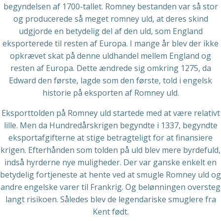
begyndelsen af 1700-tallet. Romney bestanden var så stor
og producerede så meget romney uld, at deres skind
udgjorde en betydelig del af den uld, som England
eksporterede til resten af Europa. I mange år blev der ikke
opkrævet skat på denne uldhandel mellem England og
resten af Europa. Dette ændrede sig omkring 1275, da
Edward den første, lagde som den første, told i engelsk
historie på eksporten af Romney uld.
Eksporttolden på Romney uld startede med at være relativt
lille. Men da Hundredårskrigen begyndte i 1337, begyndte
eksportafgifterne at stige betragteligt for at finansiere
krigen. Efterhånden som tolden på uld blev mere byrdefuld,
indså hyrderne nye muligheder. Der var ganske enkelt en
betydelig fortjeneste at hente ved at smugle Romney uld og
andre engelske varer til Frankrig. Og belønningen oversteg
langt risikoen. Således blev de legendariske smuglere fra
Kent født.