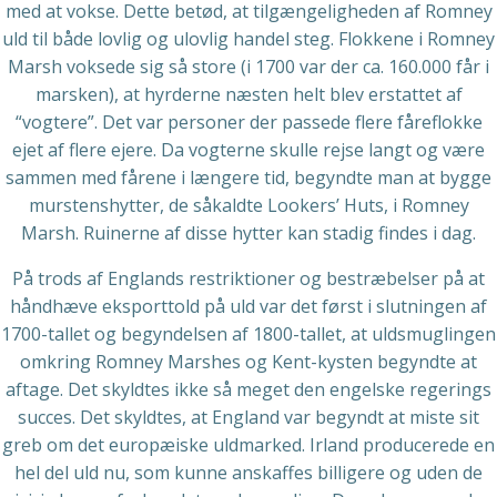
med at vokse. Dette betød, at tilgængeligheden af Romney
uld til både lovlig og ulovlig handel steg. Flokkene i Romney
Marsh voksede sig så store (i 1700 var der ca. 160.000 får i
marsken), at hyrderne næsten helt blev erstattet af
“vogtere”. Det var personer der passede flere fåreflokke
ejet af flere ejere. Da vogterne skulle rejse langt og være
sammen med fårene i længere tid, begyndte man at bygge
murstenshytter, de såkaldte Lookers’ Huts, i Romney
Marsh. Ruinerne af disse hytter kan stadig findes i dag.
På trods af Englands restriktioner og bestræbelser på at
håndhæve eksporttold på uld var det først i slutningen af
1700-tallet og begyndelsen af 1800-tallet, at uldsmuglingen
omkring Romney Marshes og Kent-kysten begyndte at
aftage. Det skyldtes ikke så meget den engelske regerings
succes. Det skyldtes, at England var begyndt at miste sit
greb om det europæiske uldmarked. Irland producerede en
hel del uld nu, som kunne anskaffes billigere og uden de