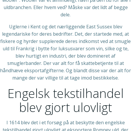
“wooler”. Wooler var et almindeligt navn på den tid for alle i
uldbranchen. Eller hvem ved? Måske var det lidt af begge
dele.
Uglerne i Kent og det nærliggende East Sussex blev
legendariske for deres bedrifter. Det, der startede med, at
fiskere og hyrder supplerede deres indkomst ved at smugle
uld til Frankrig i bytte for luksusvarer som vin, silke og te,
blev hurtigt en industri, der blev domineret af
smuglerbander. Der var alt for få skattebetjente til at
håndhæve eksportafgifterne. Og blandt disse var der alt for
mange der var villige til at tage imod bestikkelse.
Engelsk tekstilhandel
blev gjort ulovligt
I 1614 blev det i et forsøg på at beskytte den engelske
tekstilhandel gjort ulovligt at eksportere Romney uld, der