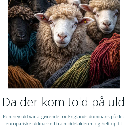
Da der kom told på uld
Romney uld var afgørende for Englands dominans på det
europæiske uldmarked fra middelalderen og helt op til