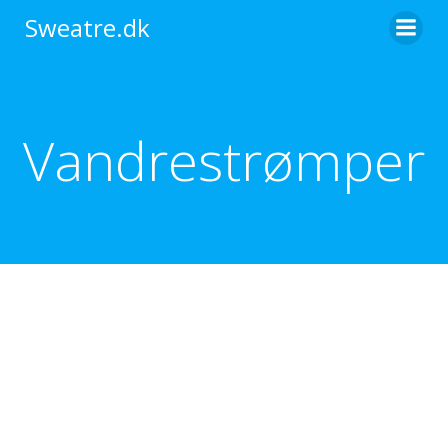
Videre
Sweatre.dk
til
indhold
Vandrestrømper